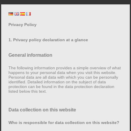
Aller
Lore Mühlbauer
au
contenu
principal
Privacy Policy
Mentions légales
1. Privacy policy declaration at a glance
Informations selon § 18 al. 2 Medienstaatsvertrag
General information
The following information provides a simple overview of what
Opérateur de site Web:
happens to your personal data when you visit this website.
Lore Lay
Personal data are all data with which you can be personally
identified. Detailed information on the subject of data
Linprunstr. 44
protection can be found in the data protection declaration
80335 München
listed below this text.
Allemagne
Data collection on this website
Représenté par:
Lore Mühlbauer
Who is responsible for data collection on this website?
Contact: