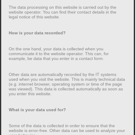
Téléphone: +49 (0) 89 52038930
The data processing on this website is carried out by the
E-mail:
website operator. You can find their contact details in the
legal notice of this website.
Titre d’emploi: Architecte
Chambre responsable: Bayerische Architektenkammer
How is your data recorded?
Accordé par l’État: Allemagne
On the one hand, your data is collected when you
Exclusion de responsabilité
communicate it to the website operator. This can, for
example, be data that you enter in a contact form.
Responsabilité pour les liens:
Notre offre contient des liens vers des sites Web
Other data are automatically recorded by the IT systems
used when you visit the website. This is mainly technical data
externes de tiers, sur le contenu desquels nous
(e.g. internet browser, operating system or time of the page
n’avons aucune influence. Par conséquent, nous ne
was viewed). This data is collected automatically as soon as
you enter this website.
pouvons assumer aucune responsabilité pour ces
contenus externes. Le fournisseur ou l’exploitant
respectif des sites est toujours responsable du contenu
What is your data used for?
des sites liés. Les pages liées ont été vérifiées pour
d’éventuelles violations de la loi au moment de la
Some of the data is collected in order to ensure that the
liaison. Les contenus illégaux n’ont pas été identifiés
website is error-free. Other data can be used to analyze your