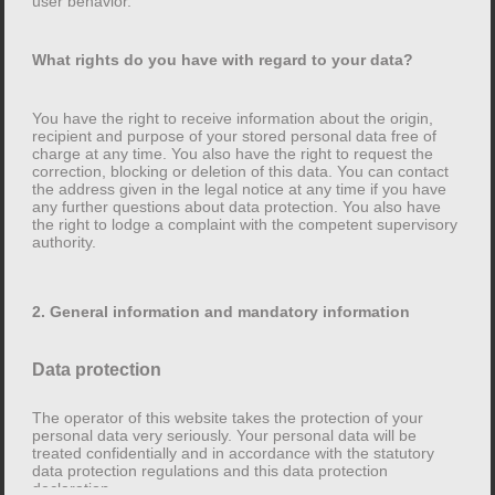
user behavior.
au moment de la création du lien. Cependant, un
contrôle permanent du contenu des pages liées n’est
What rights do you have with regard to your data?
pas raisonnable sans preuve concrète d’une violation
de la loi. Si nous prenons connaissance de toute
infraction, nous supprimerons ces liens
You have the right to receive information about the origin,
recipient and purpose of your stored personal data free of
immédiatement.
charge at any time. You also have the right to request the
correction, blocking or deletion of this data. You can contact
the address given in the legal notice at any time if you have
Responsabilité pour le contenu:
any further questions about data protection. You also have
Le contenu de nos pages a été créé avec le plus grand
the right to lodge a complaint with the competent supervisory
authority.
soin. Cependant, nous ne pouvons assumer aucune
responsabilité quant à l’exactitude, l’exhaustivité et
l’actualité du contenu. En tant que prestataire de
2. General information and mandatory information
services, nous sommes responsables de notre propre
contenu sur ces pages conformément au § 7 al. 1 TMG
Data protection
(loi allemande sur les télémédias) et lois générales.
Selon les § 8 à 10 TMG, nous ne sommes pas tenus de
The operator of this website takes the protection of your
surveiller les informations transmises ou stockées par
personal data very seriously. Your personal data will be
treated confidentially and in accordance with the statutory
des tiers ou d’enquêter sur les circonstances indiquant
data protection regulations and this data protection
une activité illégale. Les obligations de supprimer ou
declaration.